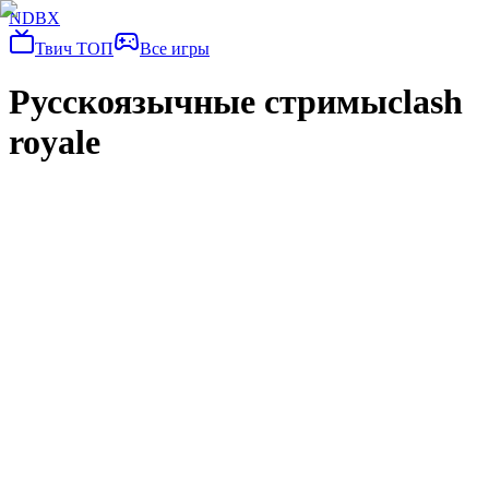
NDBX
Твич ТОП
Все игры
Русскоязычные стримы
clash
royale
[#8 & 2081🏅][#33 & 1984🏅] прак с кем-то, потом
ладдер пуш
touristt12
Clash Royale
clash royale