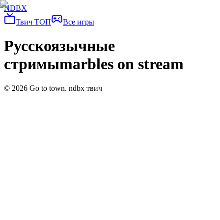
NDBX
Твич ТОП
Все игры
Русскоязычные
стримы
marbles on stream
©
2026
Go to town. ndbx твич