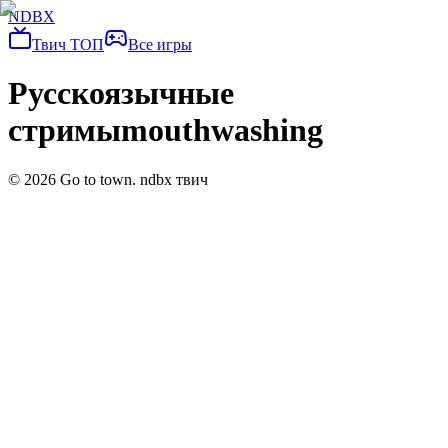
NDBX
Твич ТОП
Все игры
Русскоязычные
стримы
mouthwashing
©
2026
Go to town. ndbx твич