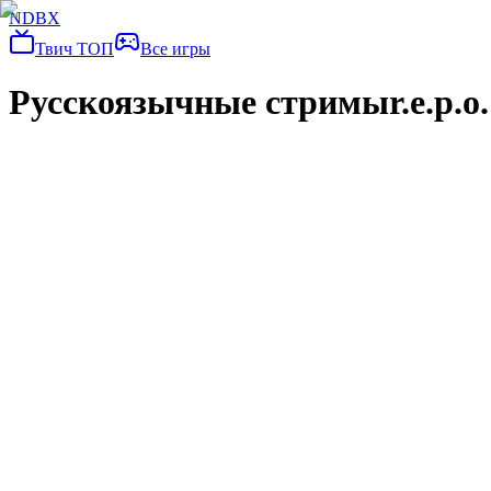
NDBX
Твич ТОП
Все игры
Русскоязычные стримы
r.e.p.o.
R.E.P.O | МИЛЫЕ ОХОТНИКИ ЗА ЦЕННЫМ
ZoOomka
R.E.P.O.
проходим REPO с друзьями | !тг !донат !стим
8neroun8
R.E.P.O.