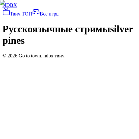
NDBX
Твич ТОП
Все игры
Русскоязычные стримы
silver
pines
©
2026
Go to town. ndbx твич