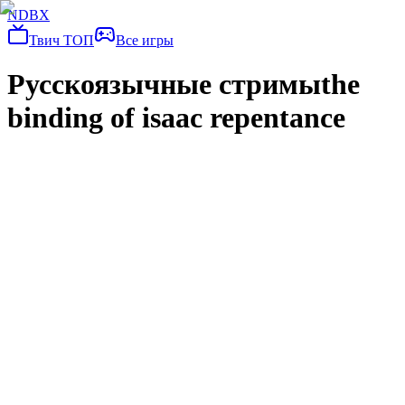
NDBX
Твич ТОП
Все игры
Русскоязычные стримы
the
binding of isaac repentance
дневной глек
MightyPoot
The Binding of Isaac: Repentance
4ый дедгод без рестартов с минимумом смертей.
Залпом лостика хапнуть.