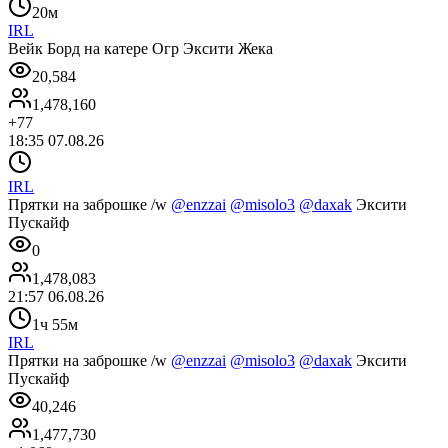
20м
IRL
Вейк Борд на катере Огр Эксити Жека
20,584
1,478,160
+
77
18:35 07.08.26
IRL
Прятки на заброшке /w
@enzzai
@misolo3
@daxak
Эксити
Пускайф
0
1,478,083
21:57 06.08.26
1ч 55м
IRL
Прятки на заброшке /w
@enzzai
@misolo3
@daxak
Эксити
Пускайф
40,246
1,477,730