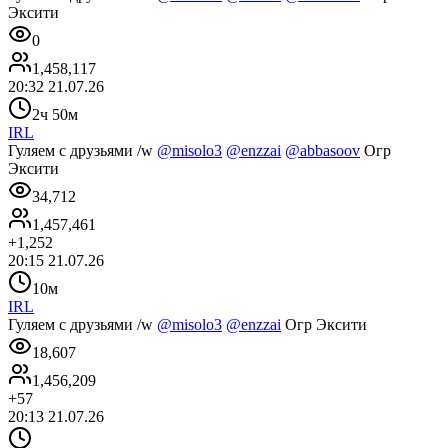
Эксити
0
1,458,117
20:32 21.07.26
2ч 50м
IRL
Гуляем с друзьями /w
@misolo3
@enzzai
@abbasoov
Огр
Эксити
34,712
1,457,461
+
1,252
20:15 21.07.26
10м
IRL
Гуляем с друзьями /w
@misolo3
@enzzai
Огр Эксити
18,607
1,456,209
+
57
20:13 21.07.26