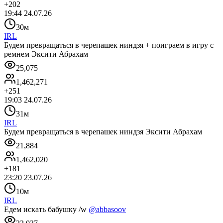
+
202
19:44 24.07.26
30м
IRL
Будем превращаться в черепашек ниндзя + поиграем в игру с
ремнем Эксити Абрахам
25,075
1,462,271
+
251
19:03 24.07.26
31м
IRL
Будем превращаться в черепашек ниндзя Эксити Абрахам
21,884
1,462,020
+
181
23:20 23.07.26
10м
IRL
Едем искать бабушку /w
@abbasoov