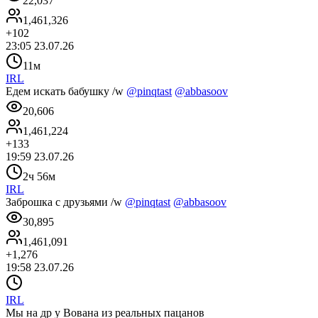
22,037
1,461,326
+
102
23:05 23.07.26
11м
IRL
Едем искать бабушку /w
@pinqtast
@abbasoov
20,606
1,461,224
+
133
19:59 23.07.26
2ч 56м
IRL
Заброшка с друзьями /w
@pinqtast
@abbasoov
30,895
1,461,091
+
1,276
19:58 23.07.26
IRL
Мы на др у Вована из реальных пацанов