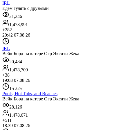
IRL
Едем гулять с друзьями
21,246
1,478,991
+
282
20:42 07.08.26
IRL
Вейк Борд на катере Огр Эксити Жека
20,484
1,478,709
+
38
19:03 07.08.26
1ч 32м
Pools, Hot Tubs, and Beaches
Вейк Борд на катере Огр Эксити Жека
28,126
1,478,671
+
511
18:39 07.08.26