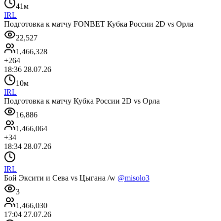
41м
IRL
Подготовка к матчу FONBET Кубка России 2D vs Орла
22,527
1,466,328
+
264
18:36 28.07.26
10м
IRL
Подготовка к матчу Кубка России 2D vs Орла
16,886
1,466,064
+
34
18:34 28.07.26
IRL
Бой Эксити и Сева vs Цыгана /w
@misolo3
3
1,466,030
17:04 27.07.26