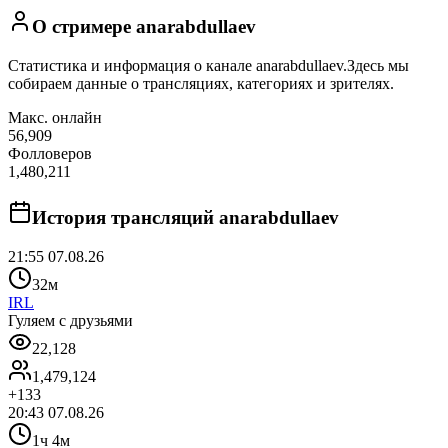
О стримере
anarabdullaev
Статистика и информация о канале
anarabdullaev
.
Здесь мы
собираем данные о трансляциях, категориях и зрителях.
Макс. онлайн
56,909
Фолловеров
1,480,211
История трансляций
anarabdullaev
21:55 07.08.26
32м
IRL
Гуляем с друзьями
22,128
1,479,124
+
133
20:43 07.08.26
1ч 4м