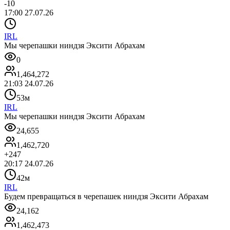
-10
17:00 27.07.26
IRL
Мы черепашки ниндзя Эксити Абрахам
0
1,464,272
21:03 24.07.26
53м
IRL
Мы черепашки ниндзя Эксити Абрахам
24,655
1,462,720
+
247
20:17 24.07.26
42м
IRL
Будем превращаться в черепашек ниндзя Эксити Абрахам
24,162
1,462,473