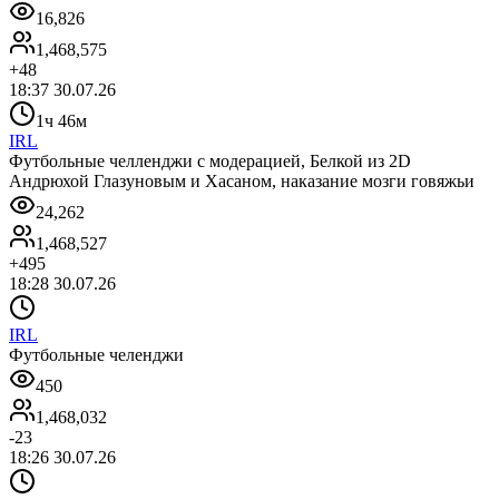
16,826
1,468,575
+
48
18:37 30.07.26
1ч 46м
IRL
Футбольные челленджи с модерацией, Белкой из 2D
Андрюхой Глазуновым и Хасаном, наказание мозги говяжьи
24,262
1,468,527
+
495
18:28 30.07.26
IRL
Футбольные челенджи
450
1,468,032
-23
18:26 30.07.26