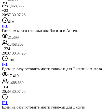
1,468,886
+
23
20:57 30.07.26
41м
IRL
Готовим мозги говяжьи для Эксити и Ангела
21,399
1,468,863
+
224
20:37 30.07.26
10м
IRL
Едем на базу готовить мозги говяжьи для Эксити и Ангела
17,410
1,468,639
+
64
20:34 30.07.26
IRL
Едем на базу готовить мозги говяжьи для Эксити