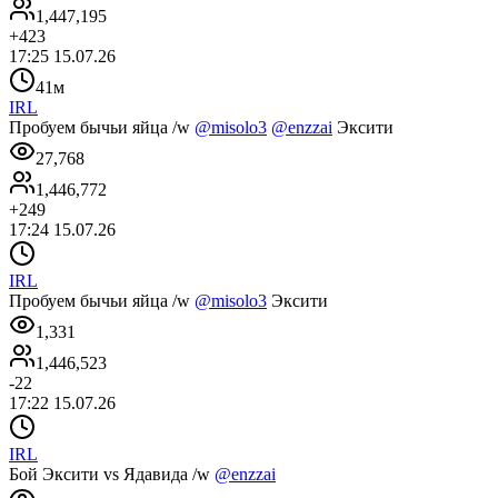
1,447,195
+
423
17:25 15.07.26
41м
IRL
Пробуем бычьи яйца /w
@misolo3
@enzzai
Эксити
27,768
1,446,772
+
249
17:24 15.07.26
IRL
Пробуем бычьи яйца /w
@misolo3
Эксити
1,331
1,446,523
-22
17:22 15.07.26
IRL
Бой Эксити vs Ядавида /w
@enzzai