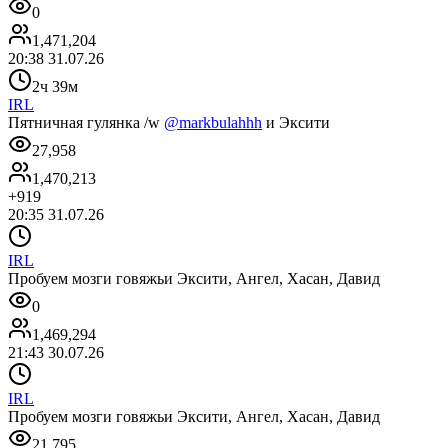
0
1,471,204
20:38 31.07.26
2ч 39м
IRL
Пятничная гулянка /w
@markbulahhh
и Эксити
27,958
1,470,213
+
919
20:35 31.07.26
IRL
Пробуем мозги говяжьи Эксити, Ангел, Хасан, Давид
0
1,469,294
21:43 30.07.26
IRL
Пробуем мозги говяжьи Эксити, Ангел, Хасан, Давид
21,795