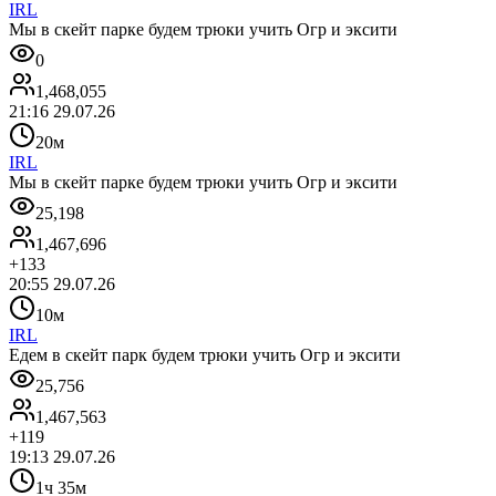
IRL
Мы в скейт парке будем трюки учить Огр и эксити
0
1,468,055
21:16 29.07.26
20м
IRL
Мы в скейт парке будем трюки учить Огр и эксити
25,198
1,467,696
+
133
20:55 29.07.26
10м
IRL
Едем в скейт парк будем трюки учить Огр и эксити
25,756
1,467,563
+
119
19:13 29.07.26
1ч 35м