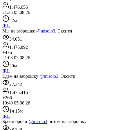
1,476,656
21:35 05.08.26
52м
IRL
Мы на заброшке
@misolo3
, Эксити
34,051
1,475,892
+
476
21:03 05.08.26
20м
IRL
Едем на заброшку
@misolo3
, Эксити
27,342
1,475,416
+
266
19:40 05.08.26
1ч 15м
IRL
Бреем брови
@misolo3
потом на заброшку
38,229