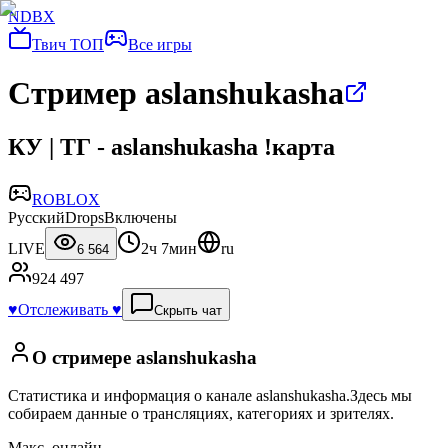
NDBX
Твич ТОП
Все игры
Стример aslanshukasha
КУ | ТГ - aslanshukasha !карта
ROBLOX
Русский
DropsВключены
LIVE
2ч 7мин
ru
6 564
924 497
♥️
Отслеживать ♥️
Скрыть чат
О стримере
aslanshukasha
Статистика и информация о канале
aslanshukasha
.
Здесь мы
собираем данные о трансляциях, категориях и зрителях.
Макс. онлайн