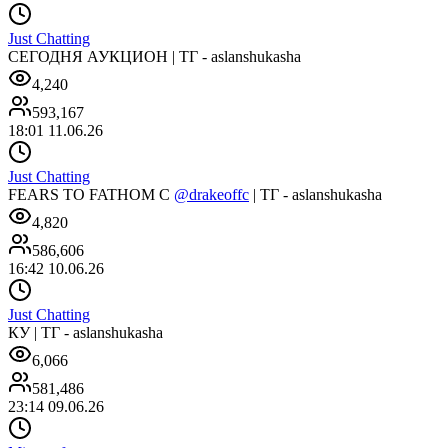
Just Chatting
СЕГОДНЯ АУКЦИОН | ТГ - aslanshukasha
4,240
593,167
18:01 11.06.26
Just Chatting
FEARS TO FATHOM С
@drakeoffc
| ТГ - aslanshukasha
4,820
586,606
16:42 10.06.26
Just Chatting
КУ | ТГ - aslanshukasha
6,066
581,486
23:14 09.06.26