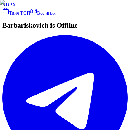
NDBX
Твич ТОП
Все игры
Barbariskovich
is Offline