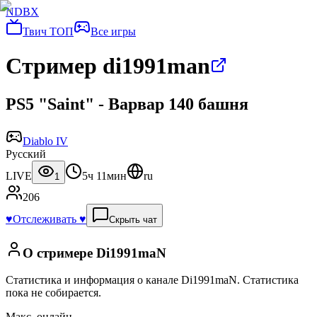
NDBX
Твич ТОП
Все игры
Стример di1991man
PS5 "Saint" - Варвар 140 башня
Diablo IV
Русский
LIVE
5ч 11мин
ru
1
206
♥️
Отслеживать ♥️
Скрыть чат
О стримере
Di1991maN
Статистика и информация о канале
Di1991maN
.
Статистика
пока не собирается.
Макс. онлайн