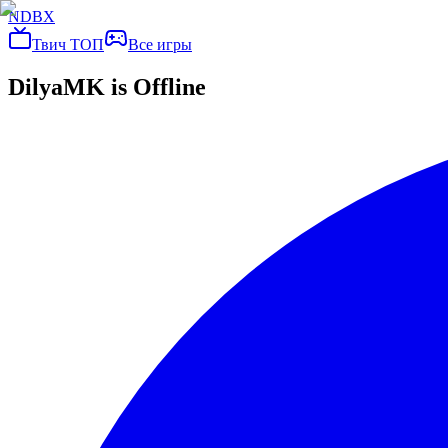
NDBX
Твич ТОП
Все игры
DilyaMK
is Offline