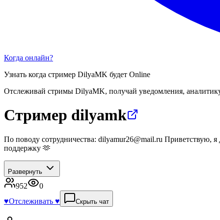
Когда онлайн?
Узнать когда стример
DilyaMK
будет Online
Отслеживай стримы
DilyaMK
, получай уведомления, аналитик
Стример dilyamk
По поводу сотрудничества: dilyamur26@mail.ru Приветствую, я
поддержку 🫶
Развернуть
952
0
♥️
Отслеживать ♥️
Скрыть чат