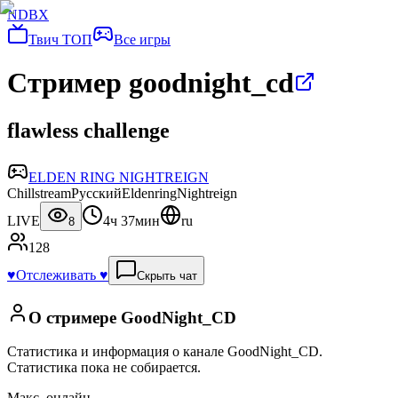
NDBX
Твич ТОП
Все игры
Стример goodnight_cd
flawless challenge
ELDEN RING NIGHTREIGN
Chillstream
Русский
Eldenring
Nightreign
LIVE
4ч 37мин
ru
8
128
♥️
Отслеживать ♥️
Скрыть чат
О стримере
GoodNight_CD
Статистика и информация о канале
GoodNight_CD
.
Статистика пока не собирается.
Макс. онлайн