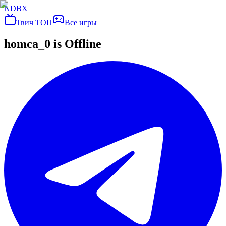
NDBX
Твич ТОП
Все игры
homca_0
is Offline