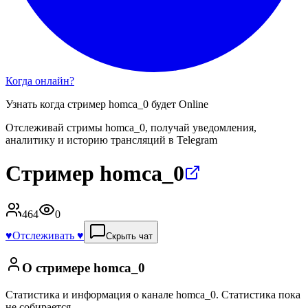
Когда онлайн?
Узнать когда стример
homca_0
будет Online
Отслеживай стримы
homca_0
, получай уведомления,
аналитику и историю трансляций в Telegram
Стример homca_0
464
0
♥️
Отслеживать ♥️
Скрыть чат
О стримере
homca_0
Статистика и информация о канале
homca_0
.
Статистика пока
не собирается.