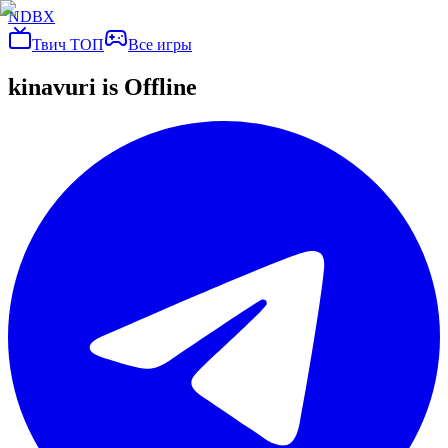
NDBX
Твич ТОП
Все игры
kinavuri
is Offline