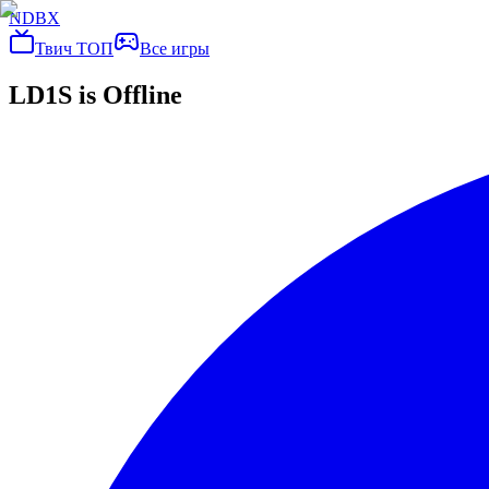
NDBX
Твич ТОП
Все игры
LD1S
is Offline