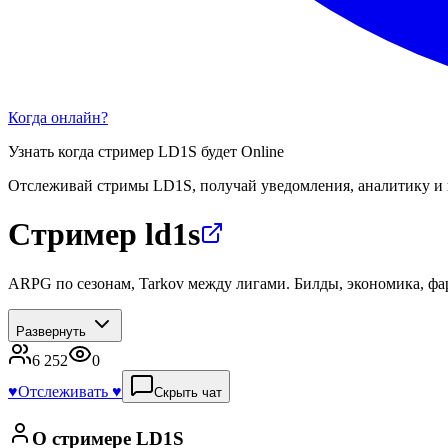
Когда онлайн?
Узнать когда стример
LD1S
будет Online
Отслеживай стримы
LD1S
, получай уведомления, аналитику и
Стример ld1s
ARPG по сезонам, Tarkov между лигами. Билды, экономика, фа
Развернуть
6 252
0
♥️
Отслеживать ♥️
Скрыть чат
О стримере
LD1S