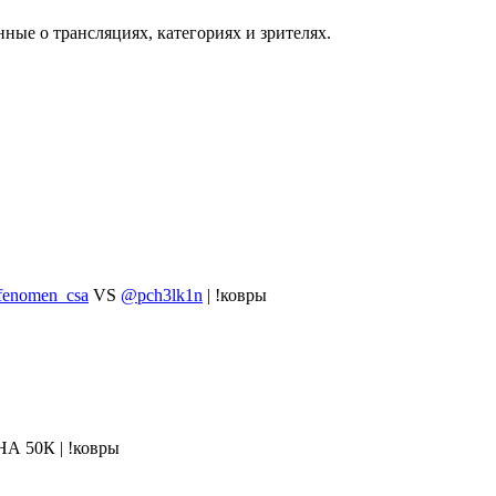
нные о трансляциях, категориях и зрителях.
enomen_csa
VS
@pch3lk1n
| !ковры
50К | !ковры