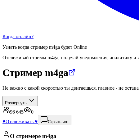
Когда онлайн?
Узнать когда стример
m4ga
будет Online
Отслеживай стримы
m4ga
, получай уведомления, аналитику и 
Стример m4ga
Не важно с какой скоростью ты двигаешься, главное - не остан
Развернуть
96 645
0
♥️
Отслеживать ♥️
Скрыть чат
О стримере
m4ga