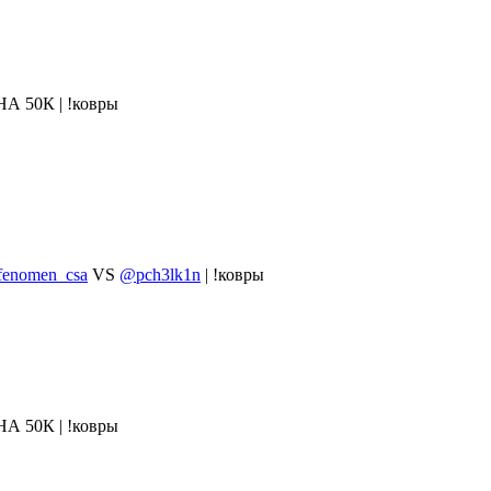
50К | !ковры
enomen_csa
VS
@pch3lk1n
| !ковры
50К | !ковры