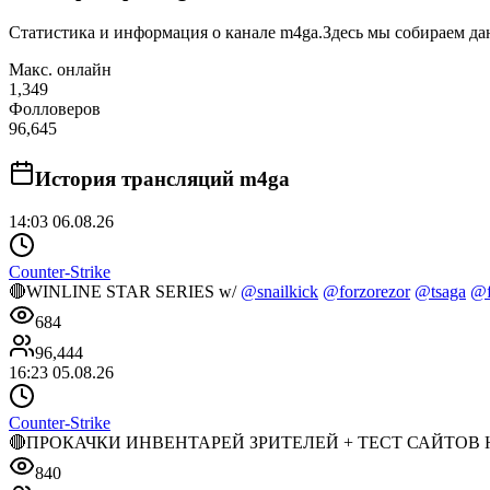
Статистика и информация о канале
m4ga
.
Здесь мы собираем да
Макс. онлайн
1,349
Фолловеров
96,645
История трансляций
m4ga
14:03 06.08.26
Counter-Strike
🔴WINLINE STAR SERIES w/
@snailkick
@forzorezor
@tsaga
@f
684
96,444
16:23 05.08.26
Counter-Strike
🔴ПРОКАЧКИ ИНВЕНТАРЕЙ ЗРИТЕЛЕЙ + ТЕСТ САЙТОВ НА 
840