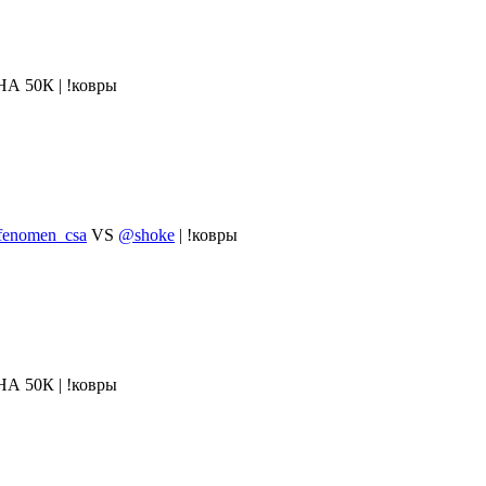
50К | !ковры
enomen_csa
VS
@shoke
| !ковры
50К | !ковры