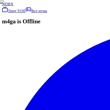
NDBX
Твич ТОП
Все игры
m4ga
is Offline