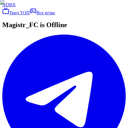
NDBX
Твич ТОП
Все игры
Magistr_FC
is Offline