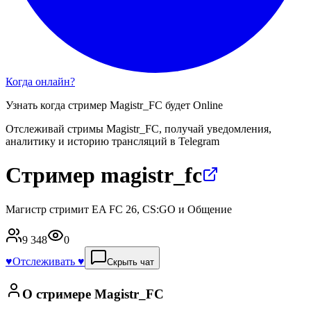
Когда онлайн?
Узнать когда стример
Magistr_FC
будет Online
Отслеживай стримы
Magistr_FC
, получай уведомления,
аналитику и историю трансляций в Telegram
Стример magistr_fc
Магистр стримит EA FC 26, CS:GO и Общение
9 348
0
♥️
Отслеживать ♥️
Скрыть чат
О стримере
Magistr_FC