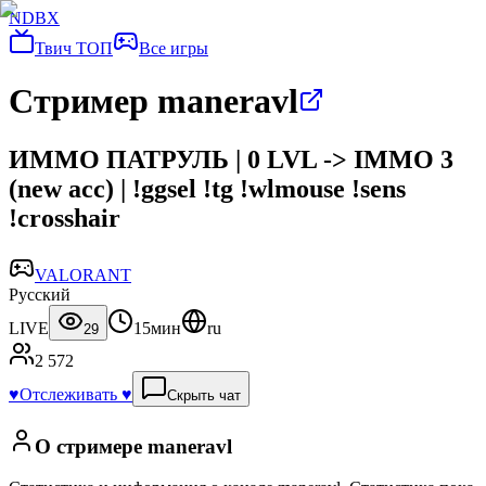
NDBX
Твич ТОП
Все игры
Стример maneravl
ИММО ПАТРУЛЬ | 0 LVL -> IMMO 3
(new acc) | !ggsel !tg !wlmouse !sens
!crosshair
VALORANT
Русский
LIVE
15мин
ru
29
2 572
♥️
Отслеживать ♥️
Скрыть чат
О стримере
maneravl