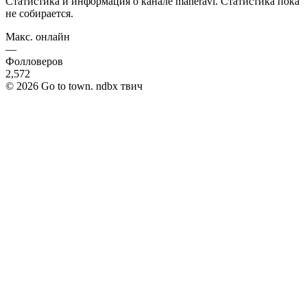
Статистика и информация о канале
maneravl
.
Статистика пока
не собирается.
Макс. онлайн
—
Фолловеров
2,572
©
2026
Go to town. ndbx твич