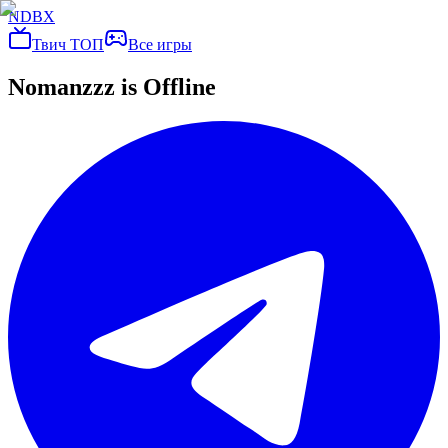
NDBX
Твич ТОП
Все игры
Nomanzzz
is Offline