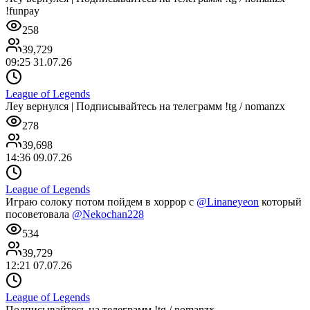
!funpay
258
39,729
09:25 31.07.26
League of Legends
Леу вернулся | Подписывайтесь на телеграмм !tg / nomanzx
278
39,698
14:36 09.07.26
League of Legends
Играю солоку потом пойдем в хоррор с
@Linaneyeon
который
посоветовала
@Nekochan228
534
39,729
12:21 07.07.26
League of Legends
Подписывайтесь на телеграмм !tg / nomanzx