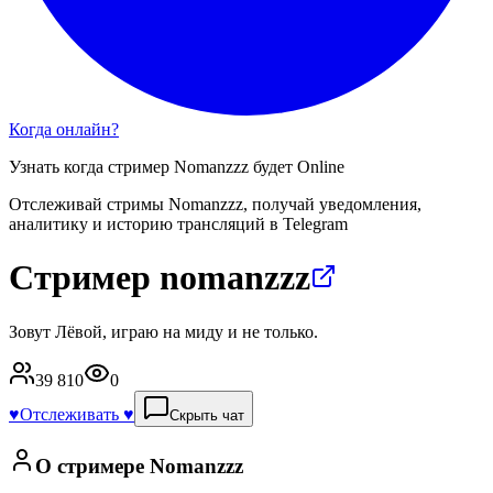
Когда онлайн?
Узнать когда стример
Nomanzzz
будет Online
Отслеживай стримы
Nomanzzz
, получай уведомления,
аналитику и историю трансляций в Telegram
Стример nomanzzz
Зовут Лёвой, играю на миду и не только.
39 810
0
♥️
Отслеживать ♥️
Скрыть чат
О стримере
Nomanzzz