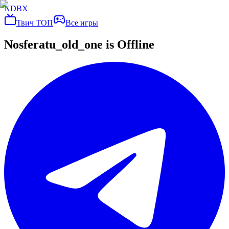
NDBX
Твич ТОП
Все игры
Nosferatu_old_one
is Offline