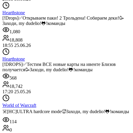
Hearthstone
[!Drops]✅Открываем паки! 2 Трольдена! Собираем деки!🥳
Заходи, my dudelio!🐸!команды
1,080
18,808
18:55 25.06.26
Hearthstone
[!DROPS]✅Тестим ВСЕ новые карты на ивенте Близов
получается🥳Заходи, my dudelio!🐸!команды
568
18,742
17:20 25.05.26
World of Warcraft
☠️[HC]ULTRA hardcore mode🥵Заходи, my dudelio!🐸!команды
114
0