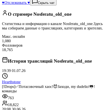
♥️
Отслеживать ♥️
Скрыть чат
О стримере
Nosferatu_old_one
Статистика и информация о канале
Nosferatu_old_one
.
Здесь
мы собираем данные о трансляциях, категориях и зрителях.
Макс. онлайн
1,080
Фолловеров
18,765
История трансляций
Nosferatu_old_one
19:39 01.07.26
Hearthstone
[!Drops]✅Потасовочный хаос!😈Заходи, my dudelio!🐸!
команды
763
18,822
20:08 30.06.26