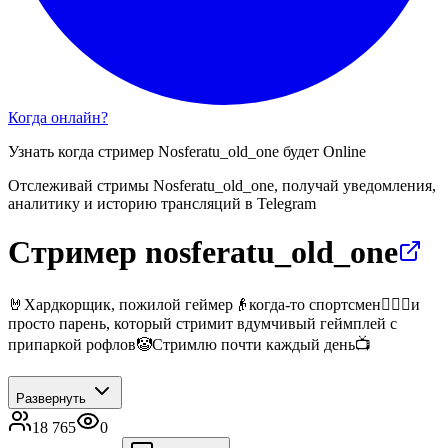
Когда онлайн?
Узнать когда стример
Nosferatu_old_one
будет Online
Отслеживай стримы
Nosferatu_old_one
, получай уведомления,
аналитику и историю трансляций в Telegram
Стример nosferatu_old_one
🤘Хардкорщик, пожилой геймер👴когда-то спортсмен🏋🏼‍♂️и
просто парень, который стримит вдумчивый геймплей с
припаркой рофлов🤡Стримлю почти каждый день📺
Развернуть
18 765
0