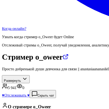
Когда онлайн?
Узнать когда стример
o_Oweer
будет Online
Отслеживай стримы
o_Oweer
, получай уведомления, аналитику
Стример o_oweer
Просто добренькой души девчонка для связи || anastasiaananasi
Развернуть
5 941
0
♥️
Отслеживать ♥️
Скрыть чат
О стримере
o_Oweer