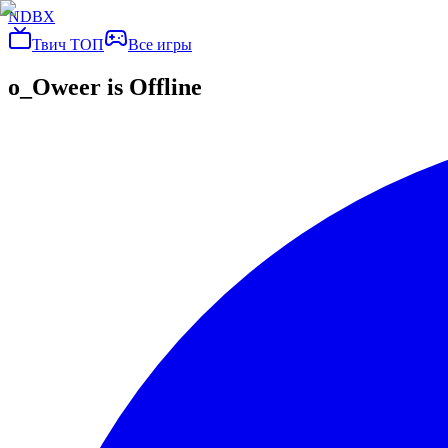
NDBX
Твич ТОП
Все игры
o_Oweer
is Offline