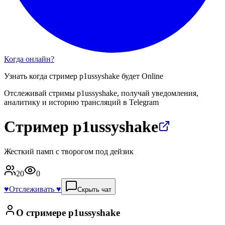
Когда онлайн?
Узнать когда стример
p1ussyshake
будет Online
Отслеживай стримы
p1ussyshake
, получай уведомления,
аналитику и историю трансляций в Telegram
Стример p1ussyshake
Жесткий памп с творогом под дейзик
20
0
♥️
Отслеживать ♥️
Скрыть чат
О стримере
p1ussyshake