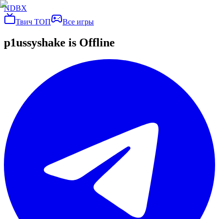
NDBX
Твич ТОП
Все игры
p1ussyshake
is Offline