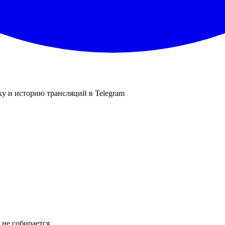
ку и историю трансляций в Telegram
не собирается.