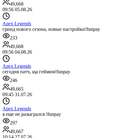
49,668
09:56 05.08.26
Apex Legends
гринд нового сезона, новые настройки!funpay
233
49,668
09:56 04.08.26
Apex Legends
сегодня патч, ща геймим!funpay
246
49,665
09:45 31.07.26
Apex Legends
я еще не разыгрался !funpay
297
49,667
10:14 27.07.26