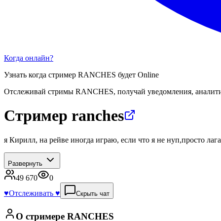
Когда онлайн?
Узнать когда стример
RANCHES
будет Online
Отслеживай стримы
RANCHES
, получай уведомления, аналит
Стример ranches
я Кирилл, на рейве иногда играю, если что я не нуп,просто лаг
Развернуть
49 670
0
♥️
Отслеживать ♥️
Скрыть чат
О стримере
RANCHES