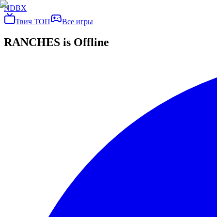
NDBX
Твич ТОП
Все игры
RANCHES
is Offline