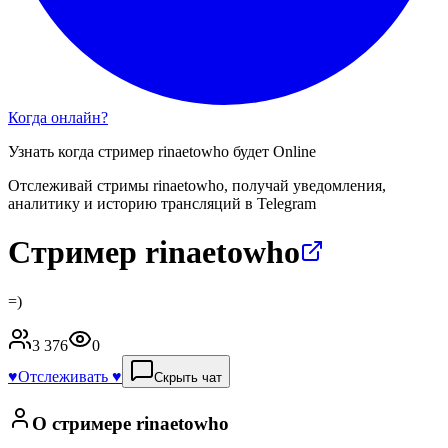
Когда онлайн?
Узнать когда стример
rinaetowho
будет Online
Отслеживай стримы
rinaetowho
, получай уведомления,
аналитику и историю трансляций в Telegram
Стример rinaetowho
=)
3 376
0
♥️
Отслеживать ♥️
Скрыть чат
О стримере
rinaetowho