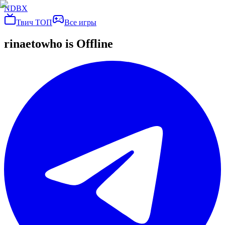
NDBX
Твич ТОП
Все игры
rinaetowho
is Offline