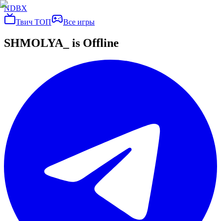
NDBX
Твич ТОП
Все игры
SHMOLYA_
is Offline