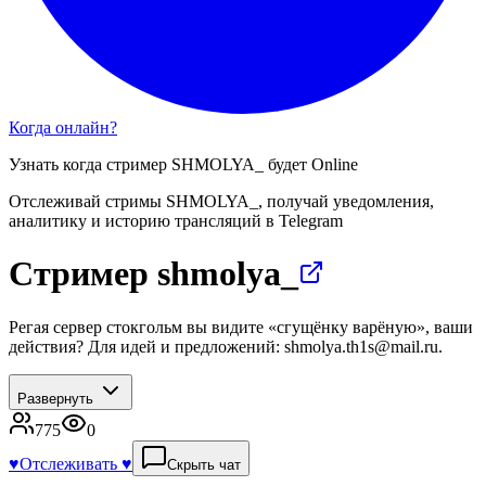
Когда онлайн?
Узнать когда стример
SHMOLYA_
будет Online
Отслеживай стримы
SHMOLYA_
, получай уведомления,
аналитику и историю трансляций в Telegram
Стример shmolya_
Регая сервер стокгольм вы видите «сгущёнку варёную», ваши
действия? Для идей и предложений: shmolya.th1s@mail.ru.
Развернуть
775
0
♥️
Отслеживать ♥️
Скрыть чат