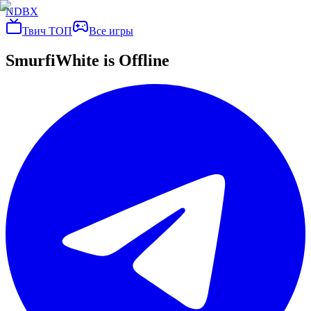
NDBX
Твич ТОП
Все игры
SmurfiWhite
is Offline