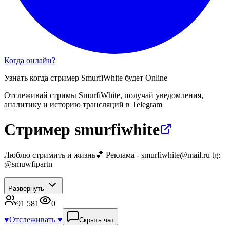
Когда онлайн?
Узнать когда стример
SmurfiWhite
будет Online
Отслеживай стримы
SmurfiWhite
, получай уведомления,
аналитику и историю трансляций в Telegram
Стример smurfiwhite
Люблю стримить и жизнь💕 Реклама - smurfiwhite@mail.ru tg:
@smuwfipartn
Развернуть
91 581
0
♥️
Отслеживать ♥️
Скрыть чат