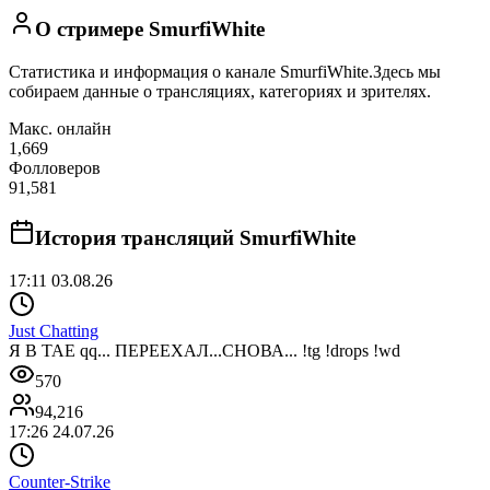
О стримере
SmurfiWhite
Статистика и информация о канале
SmurfiWhite
.
Здесь мы
собираем данные о трансляциях, категориях и зрителях.
Макс. онлайн
1,669
Фолловеров
91,581
История трансляций
SmurfiWhite
17:11 03.08.26
Just Chatting
Я В ТАЕ qq... ПЕРЕЕХАЛ...СНОВА... !tg !drops !wd
570
94,216
17:26 24.07.26
Counter-Strike