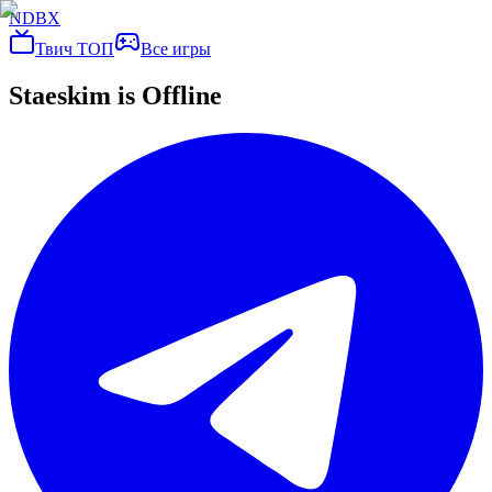
NDBX
Твич ТОП
Все игры
Staeskim
is Offline