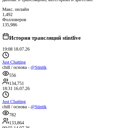
Макс. онлайн
1,492
Фолловеров
135,986
История трансляций
stintlive
19:08 18.07.26
Just Chatting
chill / основа -
@Stintik
556
134,751
18:31 16.07.26
Just Chatting
chill / основа -
@Stintik
782
133,864
00:55 14.07.26