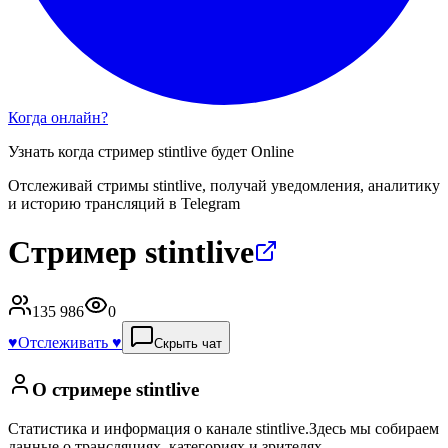
Когда онлайн?
Узнать когда стример
stintlive
будет Online
Отслеживай стримы
stintlive
, получай уведомления, аналитику
и историю трансляций в Telegram
Стример stintlive
135 986
0
♥️
Отслеживать ♥️
Скрыть чат
О стримере
stintlive
Статистика и информация о канале
stintlive
.
Здесь мы собираем
данные о трансляциях, категориях и зрителях.