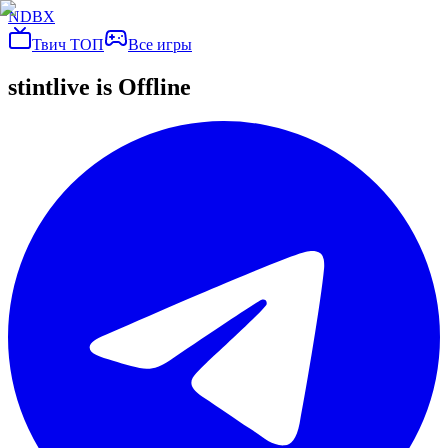
NDBX
Твич ТОП
Все игры
stintlive
is Offline