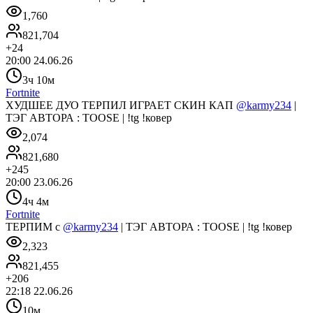
1,760
821,704
+
24
20:00 24.06.26
3ч 10м
Fortnite
ХУДШЕЕ ДУО ТЕРПИЛ ИГРАЕТ СКИН КАП
@karmy234
|
ТЭГ АВТОРА : TOOSE | !tg !ковер
2,074
821,680
+
245
20:00 23.06.26
4ч 4м
Fortnite
ТЕРПИМ с
@karmy234
| ТЭГ АВТОРА : TOOSE | !tg !ковер
2,323
821,455
+
206
22:18 22.06.26
10м