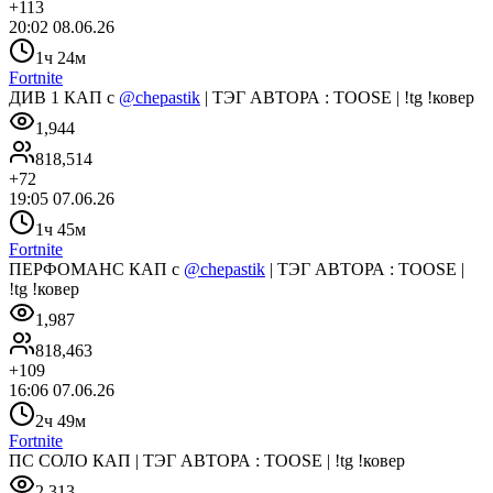
+
113
20:02 08.06.26
1ч 24м
Fortnite
ДИВ 1 КАП с
@chepastik
| ТЭГ АВТОРА : TOOSE | !tg !ковер
1,944
818,514
+
72
19:05 07.06.26
1ч 45м
Fortnite
ПЕРФОМАНС КАП с
@chepastik
| ТЭГ АВТОРА : TOOSE |
!tg !ковер
1,987
818,463
+
109
16:06 07.06.26
2ч 49м
Fortnite
ПС СОЛО КАП | ТЭГ АВТОРА : TOOSE | !tg !ковер
2,313