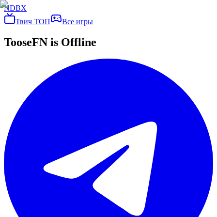
NDBX
Твич ТОП
Все игры
TooseFN
is Offline