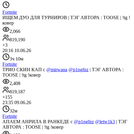
Fortnite
ИЩЕМ ДУО ДЛЯ ТУРНИРОВ | ТЭГ АВТОРА : TOOSE | !tg !
ковер
2,066
819,190
+
3
20:16 10.06.26
3ч 10м
Fortnite
ТРИО СКИН КАП с
@mirwana
@p1ngfnz
| ТЭГ АВТОРА :
TOOSE | !tg !ковер
2,408
819,187
+
155
23:35 09.06.26
32м
Fortnite
АПАЕМ АНРИЛА В РАНКЕДЕ с
@p1ngfnz
@letw1k3
| ТЭГ
АВТОРА : TOOSE | !tg !ковер