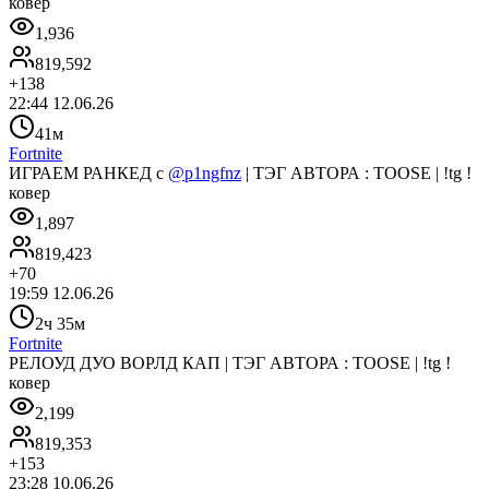
ковер
1,936
819,592
+
138
22:44 12.06.26
41м
Fortnite
ИГРАЕМ РАНКЕД с
@p1ngfnz
| ТЭГ АВТОРА : TOOSE | !tg !
ковер
1,897
819,423
+
70
19:59 12.06.26
2ч 35м
Fortnite
РЕЛОУД ДУО ВОРЛД КАП | ТЭГ АВТОРА : TOOSE | !tg !
ковер
2,199
819,353
+
153
23:28 10.06.26