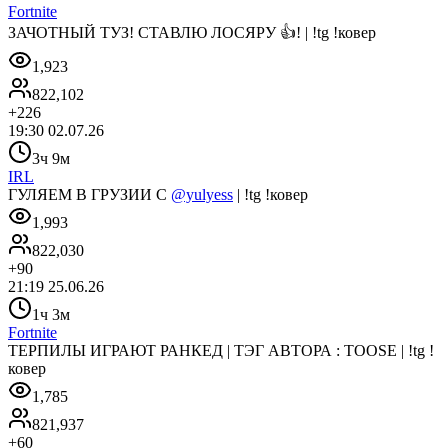
Fortnite
ЗАЧОТНЫЙ ТУЗ! СТАВЛЮ ЛОСЯРУ 👍! | !tg !ковер
1,923
822,102
+
226
19:30 02.07.26
3ч 9м
IRL
ГУЛЯЕМ В ГРУЗИИ С
@yulyess
| !tg !ковер
1,993
822,030
+
90
21:19 25.06.26
1ч 3м
Fortnite
ТЕРПИЛЫ ИГРАЮТ РАНКЕД | ТЭГ АВТОРА : TOOSE | !tg !
ковер
1,785
821,937
+
60