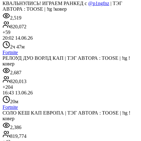
КВАЛЬНУЛИСЬ! ИГРАЕМ РАНКЕД с
@p1ngfnz
| ТЭГ
АВТОРА : TOOSE | !tg !ковер
2,519
820,072
+
59
20:02 14.06.26
2ч 47м
Fortnite
РЕЛОУД ДУО ВОРЛД КАП | ТЭГ АВТОРА : TOOSE | !tg !
ковер
2,687
820,013
+
204
16:43 13.06.26
20м
Fortnite
СОЛО КЕШ КАП ЕВРОПА | ТЭГ АВТОРА : TOOSE | !tg !
ковер
2,386
819,774