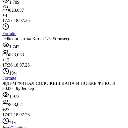
1,789
823,037
+
4
17:57 18.07.26
Fortnite
!editcom !катка Катка 1/3. $(touser)
1,747
823,033
+
12
17:36 18.07.26
10м
Fortnite
ЖДЕМ ФИНАЛ СОЛО КЕШ КАПА И ПОЗЖЕ ФНКС В
20:00 | !tg !ковер
1,973
823,021
+
23
17:07 18.07.26
21м
Just Chatting