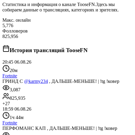
Статистика и информация о канале
TooseFN
.
Здесь мы
собираем данные о трансляциях, категориях и зрителях.
Макс. онлайн
5,776
Фолловеров
825,956
История трансляций
TooseFN
20:45 06.08.26
20м
Fortnite
ГРИНД С
@karmy234
, ДАЛЬШЕ-МЕНЬШЕ! | !tg !ковер
3,087
825,935
+
27
18:59 06.08.26
1ч 44м
Fortnite
ПЕРФОМАНС КАП , ДАЛЬШЕ-МЕНЬШЕ! | !tg !ковер