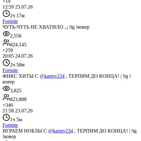
+
19
12:59 25.07.26
2ч 17м
Fortnite
ЧУТЬ-ЧУТЬ НЕ ХВАТИЛО...| !tg !ковер
2,556
824,145
+
259
20:05 24.07.26
2ч 58м
Fortnite
ФНКС ХИТЫ С
@karmy234
, ТЕРПИМ ДО КОНЦА! | !tg !
ковер
3,825
823,888
+
346
21:58 23.07.26
1ч 5м
Fortnite
ИГРАЕМ НОБЛЫ С
@karmy234
, ТЕРПИМ ДО КОНЦА! | !tg
!ковер