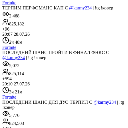
Fortnite
ТЕРПИМ ПЕРФОМАНС КАП С
@karmy234
| !tg !ковер
2,468
825,182
+
96
20:07 28.07.26
2ч 48м
Fortnite
ПОСЛЕДНИЙ ШАНС ПРОЙТИ В ФИНАЛ ФНКС С
@karmy234
| !tg !ковер
5,072
825,114
+
594
20:10 27.07.26
3ч 21м
Fortnite
ПОСЛЕДНИЙ ШАНС ДЛЯ ДУО ТЕРПИЛ С
@karmy234
| !tg
!ковер
5,776
824,503