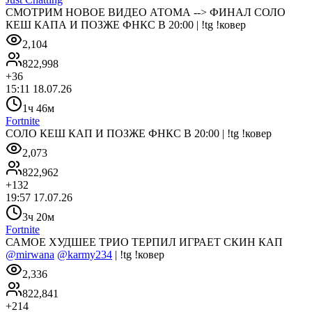
СМОТРИМ НОВОЕ ВИДЕО АТОМА --> ФИНАЛ СОЛО
КЕШ КАПА И ПОЗЖЕ ФНКС В 20:00 | !tg !ковер
2,104
822,998
+
36
15:11 18.07.26
1ч 46м
Fortnite
СОЛО КЕШ КАП И ПОЗЖЕ ФНКС В 20:00 | !tg !ковер
2,073
822,962
+
132
19:57 17.07.26
3ч 20м
Fortnite
САМОЕ ХУДШЕЕ ТРИО ТЕРПИЛ ИГРАЕТ СКИН КАП
@mirwana
@karmy234
| !tg !ковер
2,336
822,841
+
214