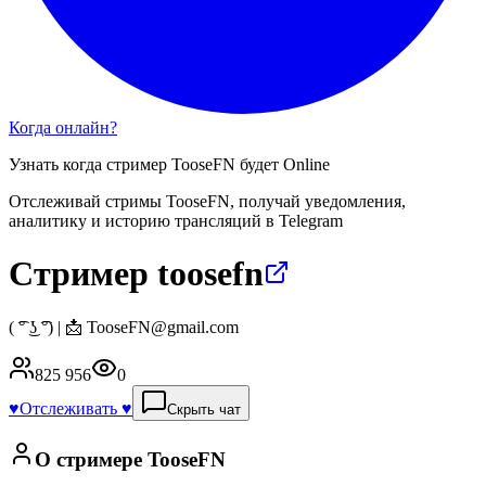
Когда онлайн?
Узнать когда стример
TooseFN
будет Online
Отслеживай стримы
TooseFN
, получай уведомления,
аналитику и историю трансляций в Telegram
Стример toosefn
( ͡° ͜ʖ ͡°) | 📩 TooseFN@gmail.com
825 956
0
♥️
Отслеживать ♥️
Скрыть чат
О стримере
TooseFN