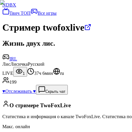
NDBX
Твич ТОП
Все игры
Стример twofoxlive
Жизнь двух лис.
IRL
Лис
Лисичка
Русский
LIVE
37ч 6мин
ru
1
199
♥️
Отслеживать ♥️
Скрыть чат
О стримере
TwoFoxLive
Статистика и информация о канале
TwoFoxLive
.
Статистика пок
Макс. онлайн
—