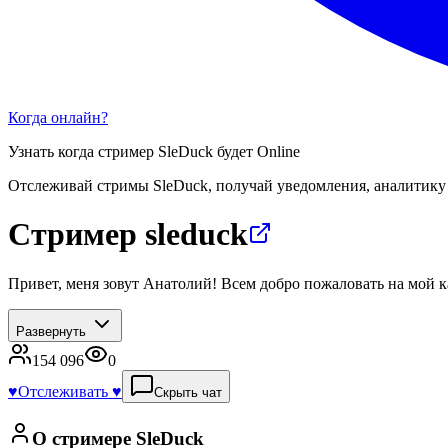
Когда онлайн?
Узнать когда стример
SleDuck
будет Online
Отслеживай стримы
SleDuck
, получай уведомления, аналитику
Стример sleduck
Привет, меня зовут Анатолий! Всем добро пожаловать на мой ка
Развернуть
154 096
0
♥️
Отслеживать ♥️
Скрыть чат
О стримере
SleDuck