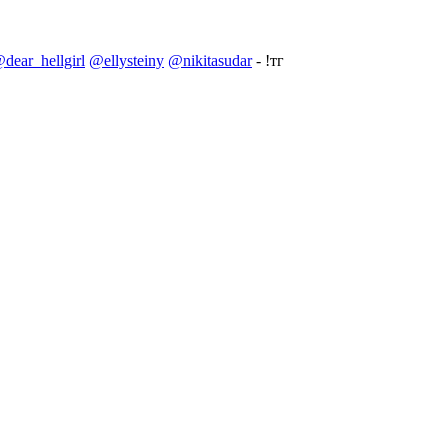
dear_hellgirl
@ellysteiny
@nikitasudar
- !тг