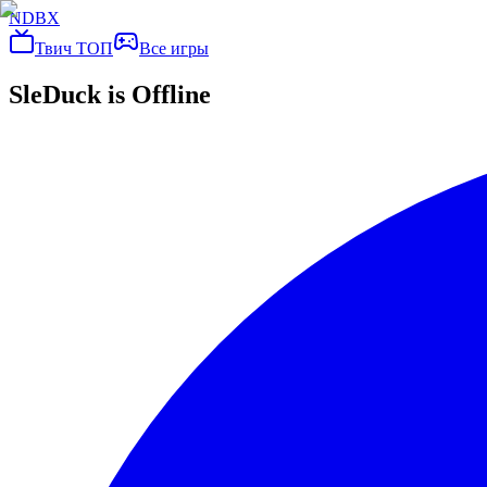
NDBX
Твич ТОП
Все игры
SleDuck
is Offline