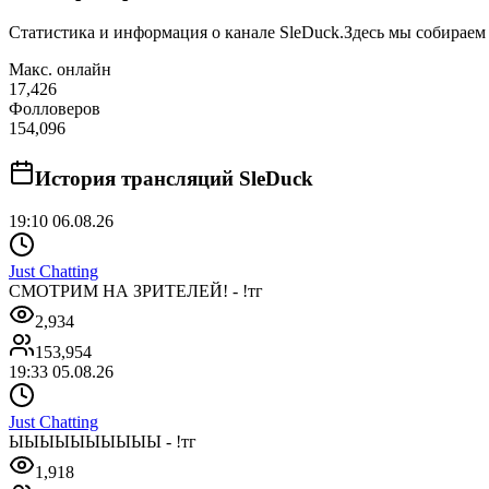
Статистика и информация о канале
SleDuck
.
Здесь мы собираем 
Макс. онлайн
17,426
Фолловеров
154,096
История трансляций
SleDuck
19:10 06.08.26
Just Chatting
СМОТРИМ НА ЗРИТЕЛЕЙ! - !тг
2,934
153,954
19:33 05.08.26
Just Chatting
ЫЫЫЫЫЫЫЫЫЫ - !тг
1,918